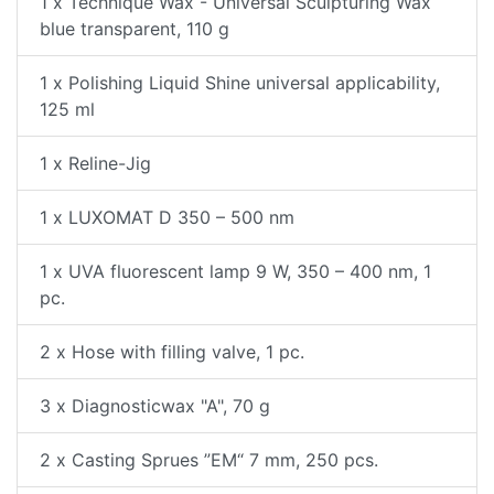
1 x Technique Wax - Universal Sculpturing Wax
blue transparent, 110 g
1 x Polishing Liquid Shine universal applicability,
125 ml
1 x Reline-Jig
1 x LUXOMAT D 350 – 500 nm
1 x UVA fluorescent lamp 9 W, 350 – 400 nm, 1
pc.
2 x Hose with filling valve, 1 pc.
3 x Diagnosticwax "A", 70 g
2 x Casting Sprues ”EM“ 7 mm, 250 pcs.