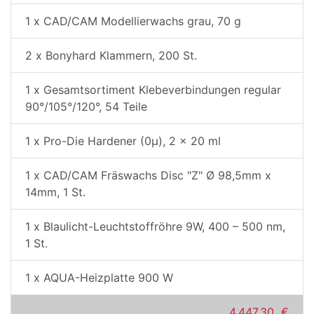
1 x CAD/CAM Modellierwachs grau, 70 g
2 x Bonyhard Klammern, 200 St.
1 x Gesamtsortiment Klebeverbindungen regular
90°/105°/120°, 54 Teile
1 x Pro-Die Hardener (0µ), 2 x 20 ml
1 x CAD/CAM Fräswachs Disc "Z" Ø 98,5mm x
14mm, 1 St.
1 x Blaulicht-Leuchtstoffröhre 9W, 400 – 500 nm,
1 St.
1 x AQUA-Heizplatte 900 W
4.447,30 €