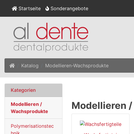
Startseite
Sonderangebote
Startseite
Katalog
Modellieren-Wachsprodukte
Kategorien
Modellieren 
Modellieren /
Wachsprodukte
Polymerisationstec
hnik