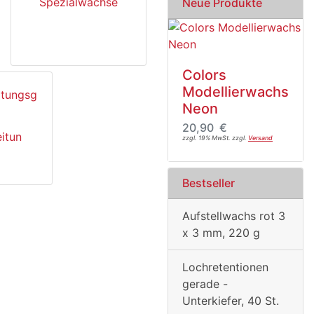
Spezialwachse
Neue Produkte
Colors
Modellierwachs
Neon
20,90 €
itun
zzgl. 19% MwSt. zzgl.
Versand
Bestseller
Aufstellwachs rot 3
x 3 mm, 220 g
Lochretentionen
gerade -
Unterkiefer, 40 St.