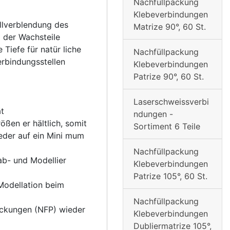
Nachfüllpackung
Klebeverbindungen
llverblendung des
Matrize 90°, 60 St.
 der Wachsteile
 Tiefe für natür liche
Nachfüllpackung
erbindungsstellen
Klebeverbindungen
Patrize 90°, 60 St.
Laserschweissverbi
ät
ndungen -
ßen er hältlich, somit
Sortiment 6 Teile
eder auf ein Mini mum
Nachfüllpackung
ab- und Modellier
Klebeverbindungen
Patrize 105°, 60 St.
Modellation beim
Nachfüllpackung
ackungen (NFP) wieder
Klebeverbindungen
Dubliermatrize 105°,