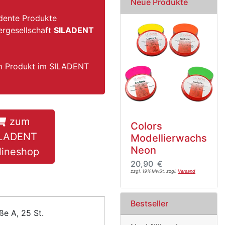
Neue Produkte
 dente Produkte
ergesellschaft
SILADENT
um Produkt im SILADENT
zum
Colors
ILADENT
Modellierwachs
Neon
lineshop
20,90 €
zzgl. 19% MwSt. zzgl.
Versand
Bestseller
e A, 25 St.