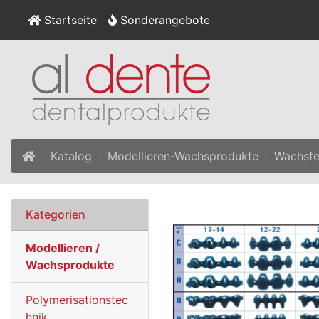
Startseite
Sonderangebote
Startseite
Katalog
Modellieren-Wachsprodukte
Wachsfer
Kategorien
Modellieren /
Wachsprodukte
Polymerisationstec
hnik