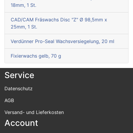
18mm, 1 St.
CAD/CAM Fräswachs Disc "Z" Ø 98,5mm x
25mm, 1 St.
Verdünner Pro-Seal Wachsversiegelung, 20 ml
Fixierwachs gelb, 70 g
Service
Datenschutz
AGB
Versand- und Lieferkosten
Account