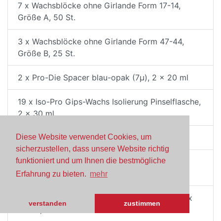
7 x Wachsblöcke ohne Girlande Form 17-14,
Größe A, 50 St.
3 x Wachsblöcke ohne Girlande Form 47-44,
Größe B, 25 St.
2 x Pro-Die Spacer blau-opak (7µ), 2 x 20 ml
19 x Iso-Pro Gips-Wachs Isolierung Pinselflasche,
2 x 30 ml
5 x
Diese Website verwendet Cookies, um
sicherzustellen, dass unsere Website richtig
funktioniert und um Ihnen die bestmögliche
3 x Wachsblöcke ohne Girlande Form 12-22,
Größe A, 50 St.
Erfahrung zu bieten.
mehr
5 x CAD/CAM Fräswachs Disc "Z" Ø 98,5mm x
verstanden
zustimmen
18mm, 1 St.