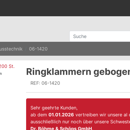
usstechnik
06-1420
Ringklammern gebogen
n
REF: 06-1420
Sehr geehrte Kunden,
ab dem
01.01.2026
vertreiben wir unsere al
ausschließlich nur noch über unsere Schwest
Dr. Böhme & Schöps GmbH
.