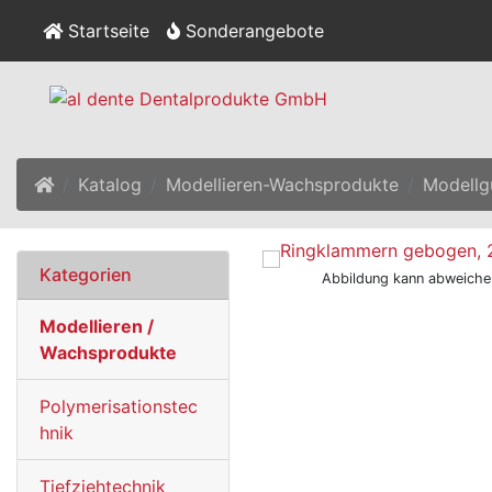
Startseite
Sonderangebote
Startseite
Katalog
Modellieren-Wachsprodukte
Modellg
Kategorien
Abbildung kann abweiche
Modellieren /
Wachsprodukte
Polymerisationstec
hnik
Tiefziehtechnik