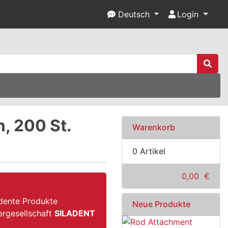
Deutsch
Login
, 200 St.
Warenkorb
0 Artikel
0,00 €
 dente Produkte
Neue Produkte
ergesellschaft
SILADENT