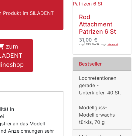
um Produkt im SILADENT
Rod
Attachment
Patrizen 6 St
31,00 €
zzgl. 19% MwSt. zzgl.
Versand
zum
ILADENT
Bestseller
lineshop
Lochretentionen
gerade -
Unterkiefer, 40 St.
Modellguss-
tät in
Modellierwachs
ei
türkis, 70 g
sfrei an das Modell
sind Anzeichnungen sehr