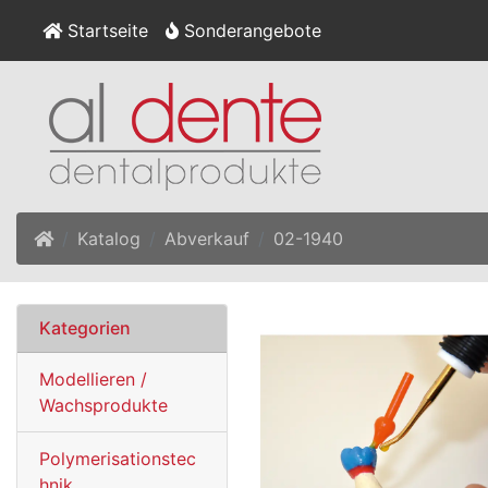
Startseite
Sonderangebote
Startseite
Katalog
Abverkauf
02-1940
Kategorien
Modellieren /
Wachsprodukte
Polymerisationstec
hnik