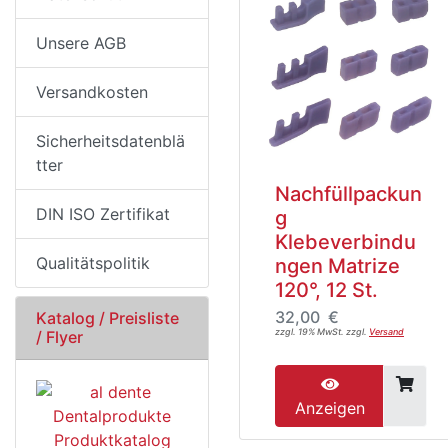
Unsere AGB
Versandkosten
Sicherheitsdatenblä
tter
Nachfüllpackun
DIN ISO Zertifikat
g
Klebeverbindu
Qualitätspolitik
ngen Matrize
120°, 12 St.
32,00 €
Katalog / Preisliste
zzgl. 19% MwSt. zzgl.
Versand
/ Flyer
Anzeigen