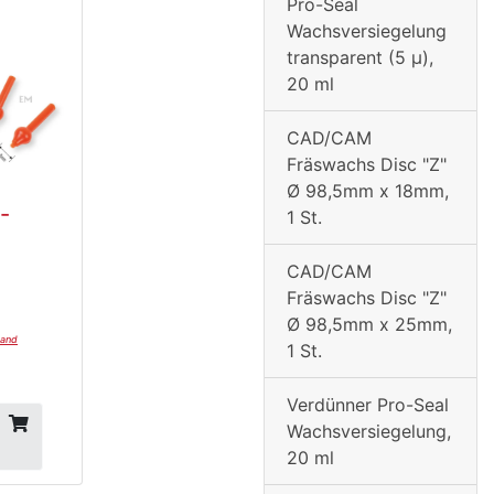
Pro-Seal
Wachsversiegelung
transparent (5 µ),
20 ml
CAD/CAM
Fräswachs Disc "Z"
Ø 98,5mm x 18mm,
-
1 St.
CAD/CAM
Fräswachs Disc "Z"
Ø 98,5mm x 25mm,
sand
1 St.
Verdünner Pro-Seal
Wachsversiegelung,
20 ml