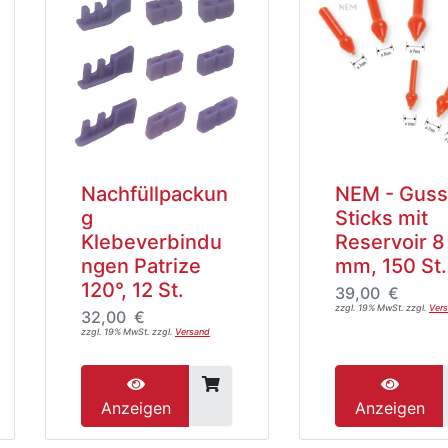
Nachfüllpackun
NEM - Guss
g
Sticks mit
Klebeverbindu
Reservoir 8
ngen Patrize
mm, 150 St.
120°, 12 St.
39,00 €
zzgl. 19% MwSt. zzgl.
Ver
32,00 €
zzgl. 19% MwSt. zzgl.
Versand
Anzeigen
Anzeigen