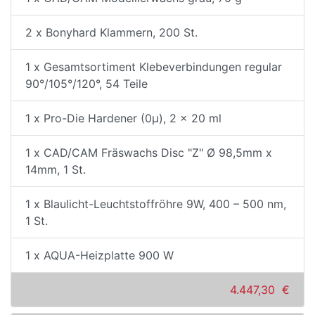
2 x Bonyhard Klammern, 200 St.
1 x Gesamtsortiment Klebeverbindungen regular
90°/105°/120°, 54 Teile
1 x Pro-Die Hardener (0µ), 2 x 20 ml
1 x CAD/CAM Fräswachs Disc "Z" Ø 98,5mm x
14mm, 1 St.
1 x Blaulicht-Leuchtstoffröhre 9W, 400 – 500 nm,
1 St.
1 x AQUA-Heizplatte 900 W
4.447,30 €