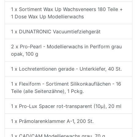
1 x Sortiment Wax Up Wachsveneers 180 Teile +
1 Dose Wax Up Modellierwachs
1 x DUNATRONIC Vacuumtiefziehgerät
2 x Pro-Pearl - Modellierwachs in Perlform grau
opak, 100 g
1 x Lochretentionen gerade - Unterkiefer, 40 St.
1 x Flexiform - Sortiment Silikonkauflächen - 16
Teile (alle Seitenzähne), 1 Pckg.
1 x Pro-Lux Spacer rot-transparent (10µ), 20 ml
1 x Prämolarenklammer A-1, 200 St.
1 x CAD/CAM Modellierwachs grau, 70 g